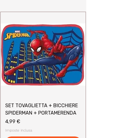
SET TOVAGLIETTA + BICCHIERE
SPIDERMAN + PORTAMERENDA
Prezzo
4,99 €
Imposte inclusa