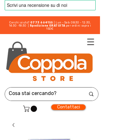
Cerchi aiuto?
0773 664155
| Lun - Sab: 08:30 - 12:30,
14:30 -18:30 |
Spedizione GRATUITA
per ordini sopra i
150€
Contattaci