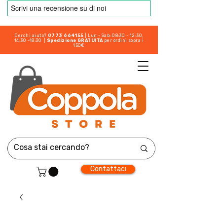
Cerchi aiuto?
0773 664155
| Lun - Sab: 08:30 - 12:30,
14:30 -18:30 |
Spedizione GRATUITA
per ordini sopra i
150€
Contattaci