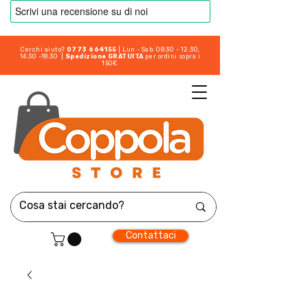
Cerchi aiuto?
0773 664155
| Lun - Sab: 08:30 - 12:30,
14:30 -18:30 |
Spedizione GRATUITA
per ordini sopra i
150€
Contattaci