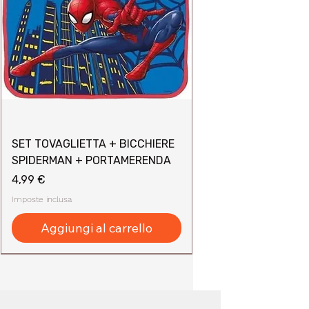
SET TOVAGLIETTA + BICCHIERE
SPIDERMAN + PORTAMERENDA
Prezzo
4,99 €
Imposte inclusa
Aggiungi al carrello