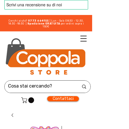
Cerchi aiuto?
0773 664155
| Lun - Sab: 08:30 - 12:30,
14:30 -18:30 |
Spedizione GRATUITA
per ordini sopra i
150€
Contattaci