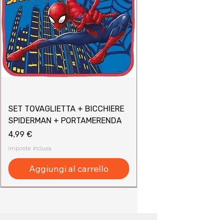
SET TOVAGLIETTA + BICCHIERE
SPIDERMAN + PORTAMERENDA
Prezzo
4,99 €
Imposte inclusa
Aggiungi al carrello