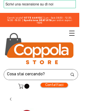
Cerchi aiuto?
0773 664155
| Lun - Sab: 08:30 - 12:30,
14:30 -18:30 |
Spedizione GRATUITA
per ordini sopra i
150€
Contattaci