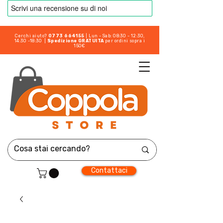
Cerchi aiuto?
0773 664155
| Lun - Sab: 08:30 - 12:30,
14:30 -18:30 |
Spedizione GRATUITA
per ordini sopra i
150€
Contattaci