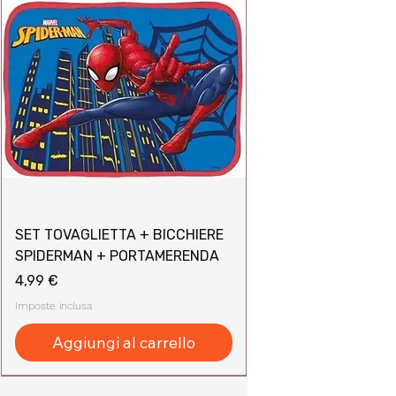
SET TOVAGLIETTA + BICCHIERE
SPIDERMAN + PORTAMERENDA
Prezzo
4,99 €
Imposte inclusa
Aggiungi al carrello