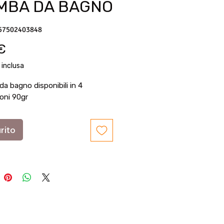
MBA DA BAGNO
57502403848
Prezzo
 €
 inclusa
a bagno disponibili in 4
ioni 90gr
rito