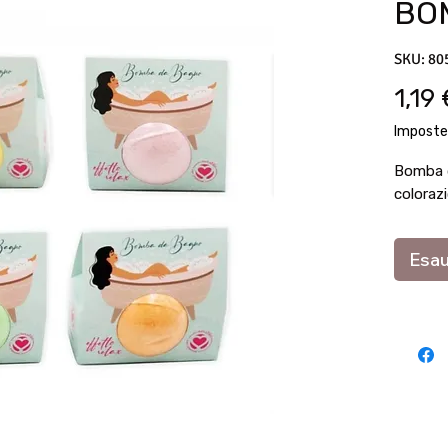
BO
SKU: 80
1,19
Imposte
Bomba d
coloraz
Esau