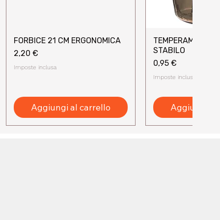
FORBICE 21 CM ERGONOMICA
TEMPERAMATITE 
Vista rapida
Vista rap
STABILO
Prezzo
2,20 €
Prezzo
0,95 €
Imposte inclusa
Imposte inclusa
Aggiungi al carrello
Aggiungi al 