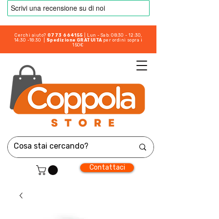
Cerchi aiuto?
0773 664155
| Lun - Sab: 08:30 - 12:30,
14:30 -18:30 |
Spedizione GRATUITA
per ordini sopra i
150€
Contattaci