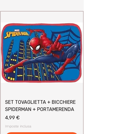
SET TOVAGLIETTA + BICCHIERE
SPIDERMAN + PORTAMERENDA
Prezzo
4,99 €
Imposte inclusa