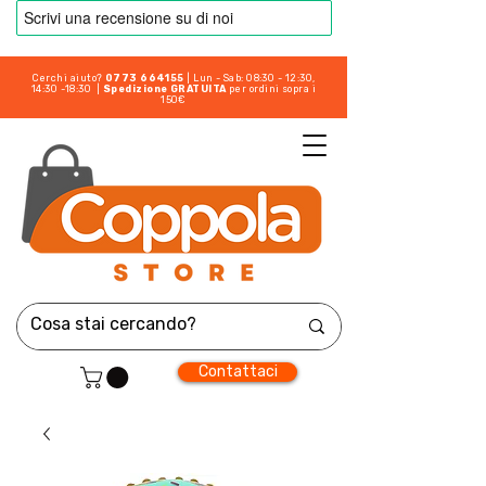
Cerchi aiuto?
0773 664155
| Lun - Sab: 08:30 - 12:30,
14:30 -18:30 |
Spedizione GRATUITA
per ordini sopra i
150€
Contattaci