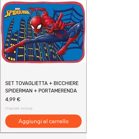
SET TOVAGLIETTA + BICCHIERE
SPIDERMAN + PORTAMERENDA
Prezzo
4,99 €
Imposte inclusa
Aggiungi al carrello