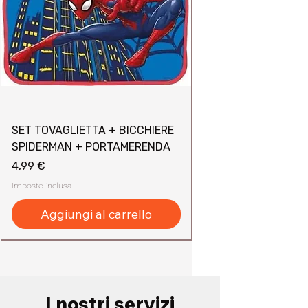
SET TOVAGLIETTA + BICCHIERE
SPIDERMAN + PORTAMERENDA
Prezzo
4,99 €
Imposte inclusa
Aggiungi al carrello
I nostri servizi