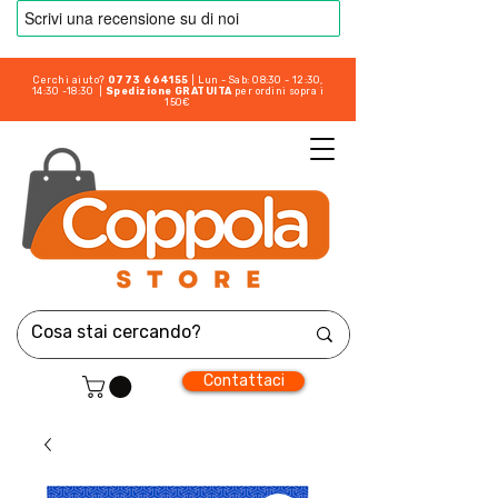
Cerchi aiuto?
0773 664155
| Lun - Sab: 08:30 - 12:30,
14:30 -18:30 |
Spedizione GRATUITA
per ordini sopra i
150€
Contattaci