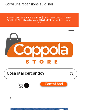
Cerchi aiuto?
0773 664155
| Lun - Sab: 08:30 - 12:30,
14:30 -18:30 |
Spedizione GRATUITA
per ordini sopra i
150€
Contattaci