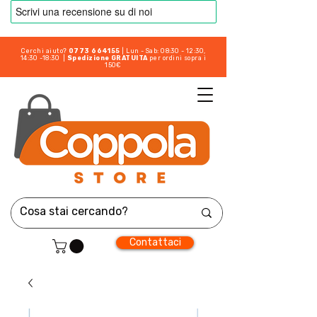
Cerchi aiuto?
0773 664155
| Lun - Sab: 08:30 - 12:30,
14:30 -18:30 |
Spedizione GRATUITA
per ordini sopra i
150€
Contattaci