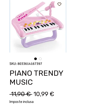
SKU: 8033614167397
PIANO TRENDY
MUSIC
Prezzo regolare
Prezzo scontato
 11,90 € 
10,99 €
Imposte inclusa