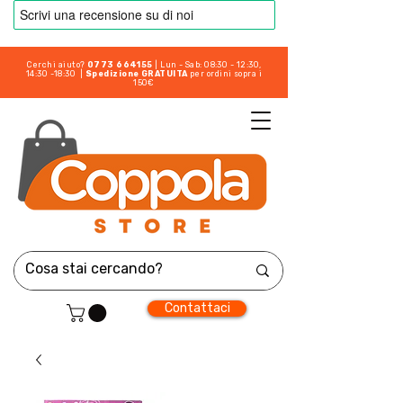
Cerchi aiuto?
0773 664155
| Lun - Sab: 08:30 - 12:30,
14:30 -18:30 |
Spedizione GRATUITA
per ordini sopra i
150€
Contattaci