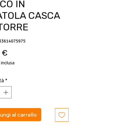
CO IN
ATOLA CASCA
 TORRE
33614075975
Prezzo
 €
 inclusa
tà
*
ungi al carrello