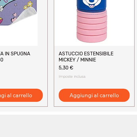
A IN SPUGNA
ASTUCCIO ESTENSIBILE
sta rapida
Vista rapida
40
MICKEY / MINNIE
Prezzo
5,30 €
Imposte inclusa
i al carrello
Aggiungi al carrello