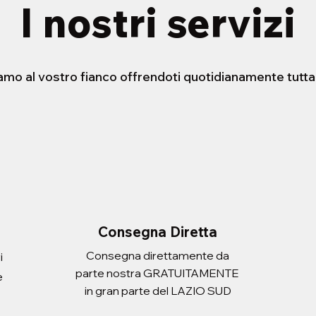
I nostri servizi
iamo al vostro fianco offrendoti quotidianamente tutta
STENSIBILE HELLO
ERA CON
FORBICE 21cm
PORTADOCUEMNTI SCUDO
sta rapida
sta rapida
Vista rapida
Vista rapida
 ATLANTIC ADULT
Prezzo
Prezzo
2,20 €
3,10 €
Imposte inclusa
Imposte inclusa
Aggiungi al carrello
Aggiungi al carrello
i al carrello
i al carrello
Consegna Diretta
Consegna direttamente da
i
parte nostra GRATUITAMENTE
e
in gran parte del LAZIO SUD