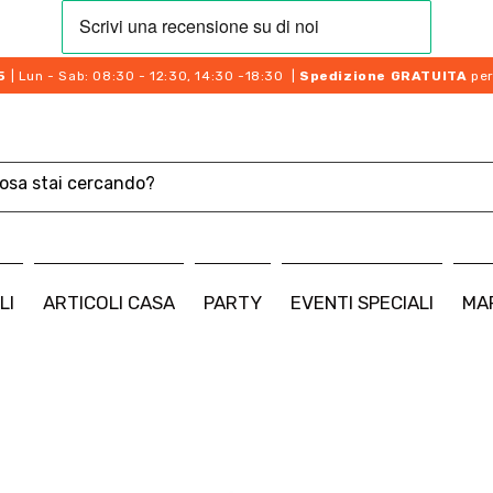
5
| Lun - Sab: 08:30 - 12:30, 14:30 -18:30 |
Spedizione GRATUITA
per
LI
ARTICOLI CASA
PARTY
EVENTI SPECIALI
MA