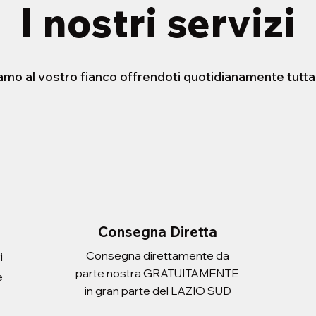
I nostri servizi
iamo al vostro fianco offrendoti quotidianamente tutta
STENSIBILE HELLO
ERA CON
FORBICE 21cm
PORTADOCUEMNTI SCUDO
sta rapida
sta rapida
Vista rapida
Vista rapida
 ATLANTIC ADULT
Prezzo
Prezzo
2,20 €
3,10 €
Imposte inclusa
Imposte inclusa
Aggiungi al carrello
Aggiungi al carrello
i al carrello
i al carrello
Consegna Diretta
Consegna direttamente da
i
parte nostra GRATUITAMENTE
e
in gran parte del LAZIO SUD