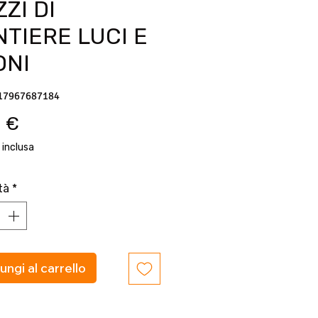
ZI DI
TIERE LUCI E
ONI
17967687184
Prezzo
 €
 inclusa
tà
*
ungi al carrello