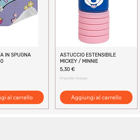
A IN SPUGNA
ASTUCCIO ESTENSIBILE
sta rapida
Vista rapida
40
MICKEY / MINNIE
Prezzo
5,30 €
Imposte inclusa
i al carrello
Aggiungi al carrello