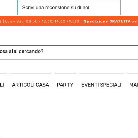
5
| Lun - Sab: 08:30 - 12:30, 14:30 -18:30 |
Spedizione GRATUITA
per
LI
ARTICOLI CASA
PARTY
EVENTI SPECIALI
MA