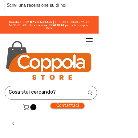
Cerchi aiuto?
0773 664155
| Lun - Sab: 08:30 - 12:30,
14:30 -18:30 |
Spedizione GRATUITA
per ordini sopra i
150€
Contattaci