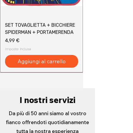
SET TOVAGLIETTA + BICCHIERE
SPIDERMAN + PORTAMERENDA
Prezzo
4,99 €
Imposte inclusa
Aggiungi al carrello
I nostri servizi
Da più di 50 anni siamo al vostro
fianco offrendoti quotidianamente
tutta la nostra esperienza