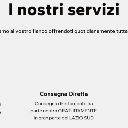
I nostri servizi
iamo al vostro fianco offrendoti quotidianamente tutta
STENSIBILE HELLO
ERA CON
FORBICE 21cm
PORTADOCUEMNTI SCUDO
uick View
uick View
Quick View
Quick View
 ATLANTIC ADULT
Price
Price
2,20€
3,10€
Imposte Included
Imposte Included
d
d
Add to Cart
Add to Cart
d to Cart
d to Cart
Consegna Diretta
Consegna direttamente da
i
parte nostra GRATUITAMENTE
e
in gran parte del LAZIO SUD