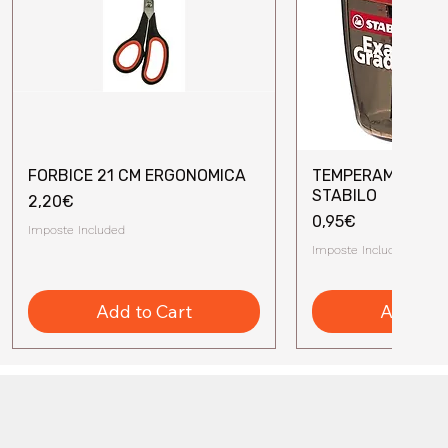
FORBICE 21 CM ERGONOMICA
TEMPERAMATITE 
Quick View
Quick V
STABILO
Price
2,20€
Price
0,95€
Imposte Included
Imposte Included
Add to Cart
Add to 