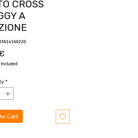
TO CROSS
GGY A
ZIONE
33614160220
Price
7€
 Included
ty
*
to Cart