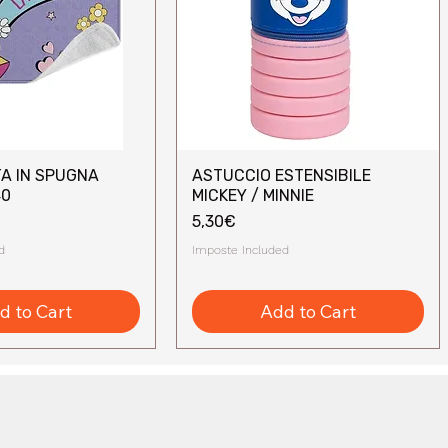
A IN SPUGNA
ASTUCCIO ESTENSIBILE
uick View
Quick View
40
MICKEY / MINNIE
Price
5,30€
d
Imposte Included
d to Cart
Add to Cart