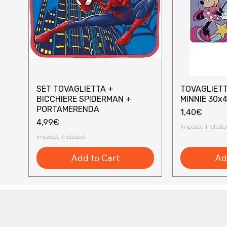
SET TOVAGLIETTA +
TOVAGLIETT
Quick View
Q
BICCHIERE SPIDERMAN +
MINNIE 30x
PORTAMERENDA
Price
1,40€
Price
4,99€
Imposte Include
Imposte Included
Add to Cart
Ad