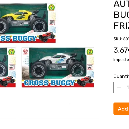
AU
BU
FRI
SKU: 80
3,6
Imposte
Quanti
Add 