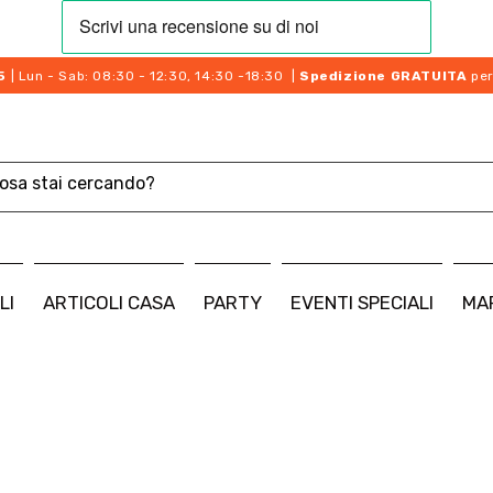
5
| Lun - Sab: 08:30 - 12:30, 14:30 -18:30 |
Spedizione GRATUITA
per
LI
ARTICOLI CASA
PARTY
EVENTI SPECIALI
MA