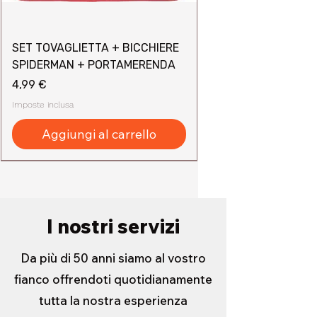
SET TOVAGLIETTA + BICCHIERE
SPIDERMAN + PORTAMERENDA
Prezzo
4,99 €
Imposte inclusa
Aggiungi al carrello
I nostri servizi
Da più di 50 anni siamo al vostro
fianco offrendoti quotidianamente
tutta la nostra esperienza