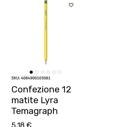
SKU: 4084900103081
Confezione 12
matite Lyra
Temagraph
Prezzo
5,18 €