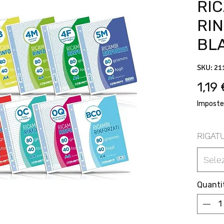
RI
RI
BL
SKU: 21
1,19
Imposte
RIGAT
Sele
Quanti