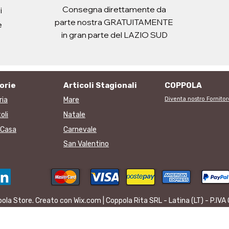
Consegna direttamente da
i
parte nostra GRATUITAMENTE
e
in gran parte del LAZIO SUD
orie
Articoli Stagionali
COPPOLA
ria
Mare
Diventa nostro Fornitor
oli
Natale
i Casa
Carnevale
San Valentino
la Store. Creato con Wix.com | Coppola Rita SRL - Latina (LT) - P.I