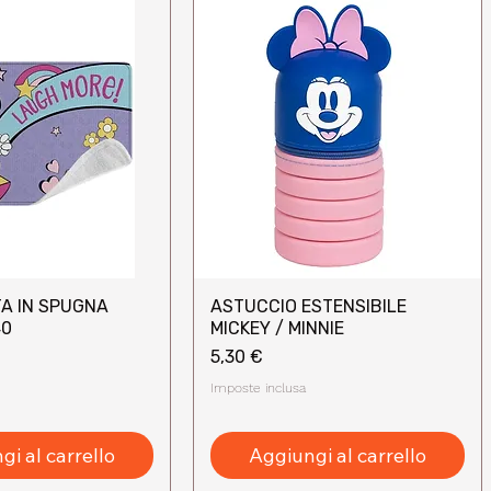
A IN SPUGNA
ASTUCCIO ESTENSIBILE
sta rapida
Vista rapida
40
MICKEY / MINNIE
Prezzo
5,30 €
Imposte inclusa
i al carrello
Aggiungi al carrello