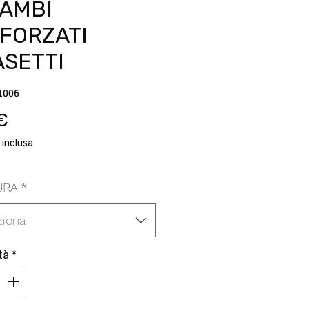
CAMBI
NFORZATI
ASETTI
1006
Prezzo
 €
 inclusa
URA
*
ziona
tà
*