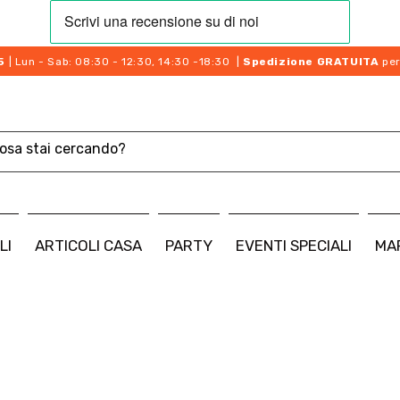
5
| Lun - Sab: 08:30 - 12:30, 14:30 -18:30 |
Spedizione GRATUITA
per
LI
ARTICOLI CASA
PARTY
EVENTI SPECIALI
MA