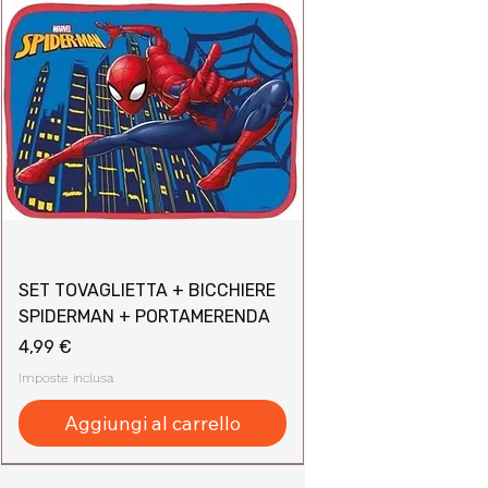
SET TOVAGLIETTA + BICCHIERE
SPIDERMAN + PORTAMERENDA
Prezzo
4,99 €
Imposte inclusa
Aggiungi al carrello