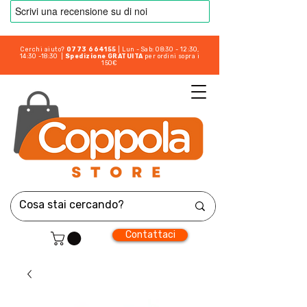
Cerchi aiuto?
0773 664155
| Lun - Sab: 08:30 - 12:30,
14:30 -18:30 |
Spedizione GRATUITA
per ordini sopra i
150€
Contattaci