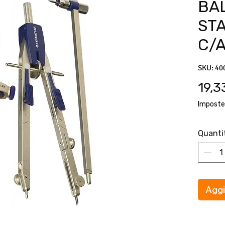
BA
ST
C/
SKU: 40
19,3
Imposte
Quanti
Aggi