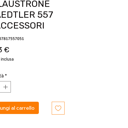
LAUSTRONE
AEDTLER 557
ACCESSORI
07817557051
Prezzo
3 €
 inclusa
tà
*
ungi al carrello