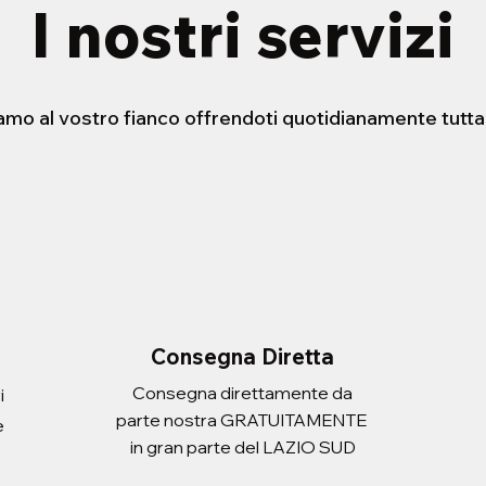
I nostri servizi
iamo al vostro fianco offrendoti quotidianamente tutta
STENSIBILE HELLO
ERA CON
FORBICE 21cm
PORTADOCUEMNTI SCUDO
sta rapida
sta rapida
Vista rapida
Vista rapida
 ATLANTIC ADULT
Prezzo
Prezzo
2,20 €
3,10 €
Imposte inclusa
Imposte inclusa
Aggiungi al carrello
Aggiungi al carrello
i al carrello
i al carrello
Consegna Diretta
Consegna direttamente da
i
parte nostra GRATUITAMENTE
e
in gran parte del LAZIO SUD