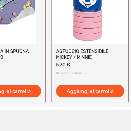
A IN SPUGNA
ASTUCCIO ESTENSIBILE
sta rapida
Vista rapida
40
MICKEY / MINNIE
Prezzo
5,30 €
Imposte inclusa
i al carrello
Aggiungi al carrello