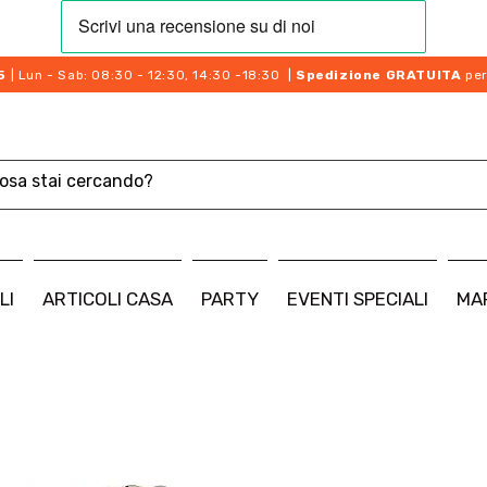
5
| Lun - Sab: 08:30 - 12:30, 14:30 -18:30 |
Spedizione GRATUITA
per
LI
ARTICOLI CASA
PARTY
EVENTI SPECIALI
MA