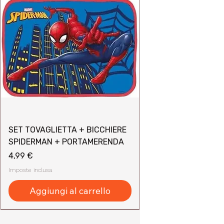
SET TOVAGLIETTA + BICCHIERE
SPIDERMAN + PORTAMERENDA
Prezzo
4,99 €
Imposte inclusa
Aggiungi al carrello