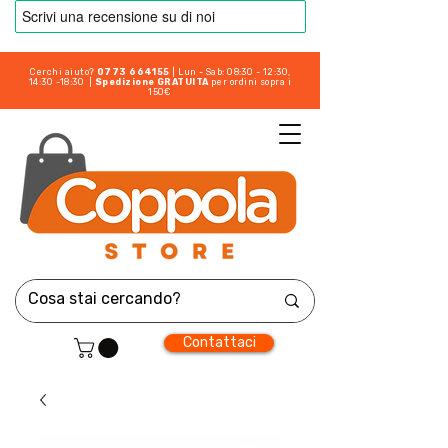
Cerchi aiuto?
0773 664155
| Lun - Sab: 08:30 - 12:30,
14:30 -18:30 |
Spedizione GRATUITA
per ordini sopra i
150€
Contattaci