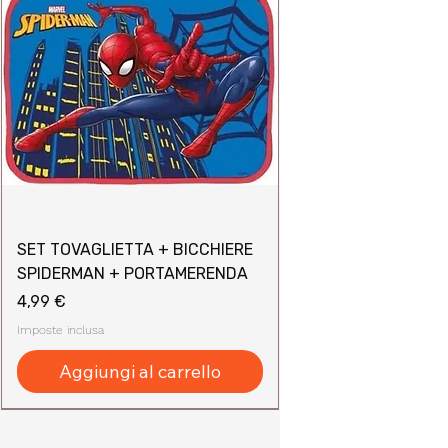
SET TOVAGLIETTA + BICCHIERE
SPIDERMAN + PORTAMERENDA
Prezzo
4,99 €
Imposte inclusa
Aggiungi al carrello