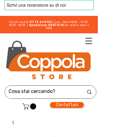
Cerchi aiuto?
0773 664155
| Lun - Sab: 08:30 - 12:30,
14:30 -18:30 |
Spedizione GRATUITA
per ordini sopra i
150€
Contattaci