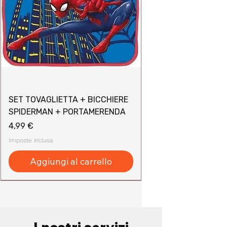
SET TOVAGLIETTA + BICCHIERE
SPIDERMAN + PORTAMERENDA
Prezzo
4,99 €
Imposte inclusa
Aggiungi al carrello