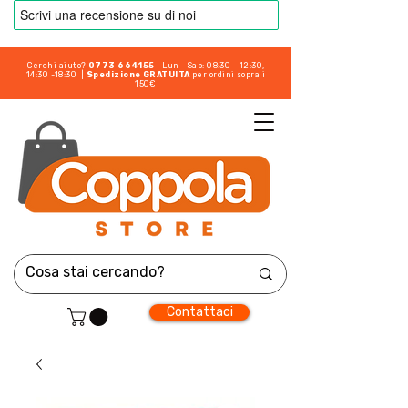
Cerchi aiuto?
0773 664155
| Lun - Sab: 08:30 - 12:30,
14:30 -18:30 |
Spedizione GRATUITA
per ordini sopra i
150€
Contattaci