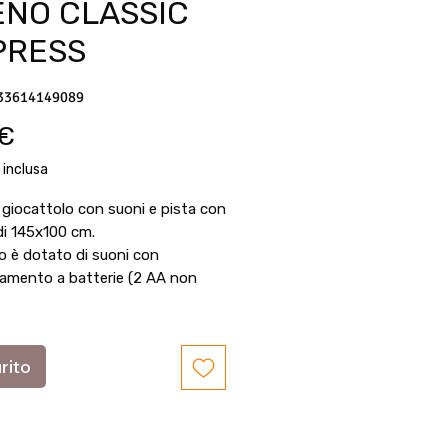
ENO CLASSIC
PRESS
33614149089
Prezzo
 €
 inclusa
 giocattolo con suoni e pista con
di 145x100 cm.
no è dotato di suoni con
amento a batterie (2 AA non
rito