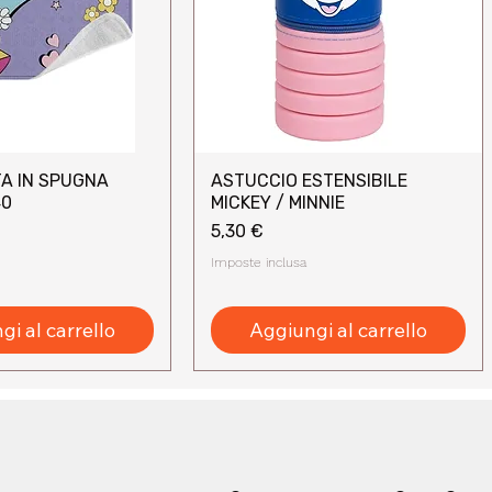
A IN SPUGNA
ASTUCCIO ESTENSIBILE
sta rapida
Vista rapida
40
MICKEY / MINNIE
Prezzo
5,30 €
Imposte inclusa
i al carrello
Aggiungi al carrello