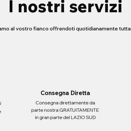
I nostri servizi
iamo al vostro fianco offrendoti quotidianamente tutta
STENSIBILE HELLO
ERA CON
FORBICE 21cm
PORTADOCUEMNTI SCUDO
sta rapida
sta rapida
Vista rapida
Vista rapida
 ATLANTIC ADULT
Prezzo
Prezzo
2,20 €
3,10 €
Imposte inclusa
Imposte inclusa
Aggiungi al carrello
Aggiungi al carrello
i al carrello
i al carrello
Consegna Diretta
Consegna direttamente da
i
parte nostra GRATUITAMENTE
e
in gran parte del LAZIO SUD