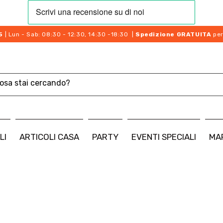
5
| Lun - Sab: 08:30 - 12:30, 14:30 -18:30 |
Spedizione GRATUITA
per
LI
ARTICOLI CASA
PARTY
EVENTI SPECIALI
MA