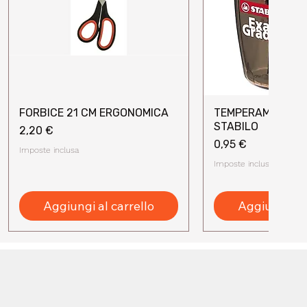
FORBICE 21 CM ERGONOMICA
TEMPERAMATITE 
Vista rapida
Vista rap
STABILO
Prezzo
2,20 €
Prezzo
0,95 €
Imposte inclusa
Imposte inclusa
Aggiungi al carrello
Aggiungi al 