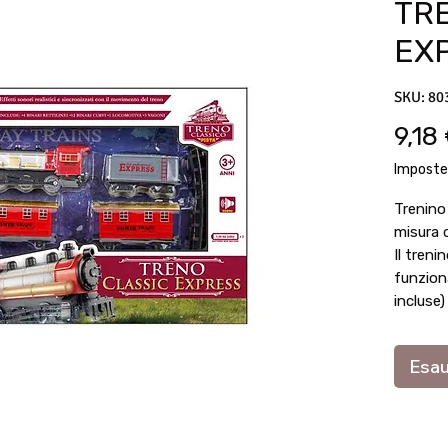
TR
EX
SKU: 80
9,18
Imposte
Trenino
misura 
Il treni
funzion
incluse)
Esau