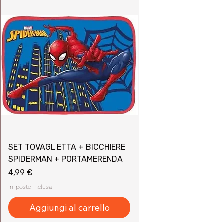
SET TOVAGLIETTA + BICCHIERE
SPIDERMAN + PORTAMERENDA
Prezzo
4,99 €
Imposte inclusa
Aggiungi al carrello