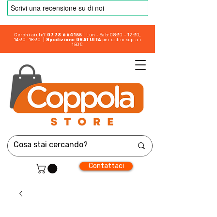
Cerchi aiuto?
0773 664155
| Lun - Sab: 08:30 - 12:30,
14:30 -18:30 |
Spedizione GRATUITA
per ordini sopra i
150€
Contattaci