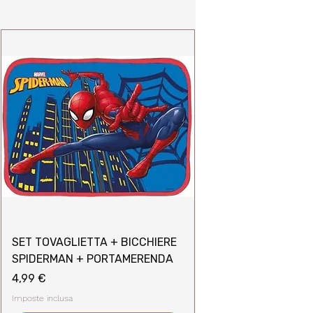
SET TOVAGLIETTA + BICCHIERE
SPIDERMAN + PORTAMERENDA
Prezzo
4,99 €
Imposte inclusa