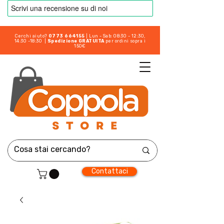
Cerchi aiuto?
0773 664155
| Lun - Sab: 08:30 - 12:30,
14:30 -18:30 |
Spedizione GRATUITA
per ordini sopra i
150€
Contattaci