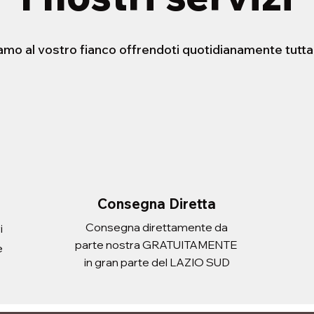
iamo al vostro fianco offrendoti quotidianamente tutta
STENSIBILE HELLO
ERA CON
FORBICE 21cm
PORTADOCUEMNTI SCUDO
sta rapida
sta rapida
Vista rapida
Vista rapida
 ATLANTIC ADULT
Prezzo
Prezzo
2,20 €
3,10 €
Imposte inclusa
Imposte inclusa
Aggiungi al carrello
Aggiungi al carrello
i al carrello
i al carrello
Consegna Diretta
Consegna direttamente da
i
parte nostra GRATUITAMENTE
e
in gran parte del LAZIO SUD