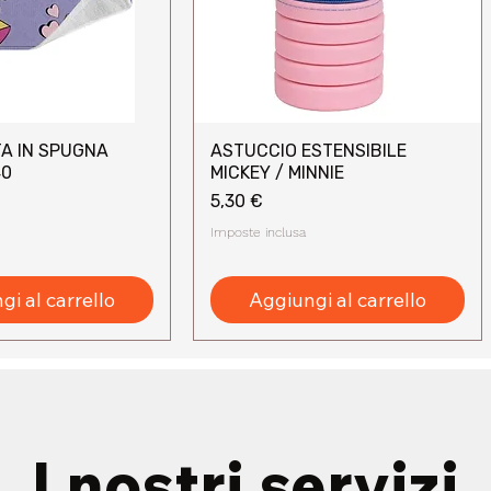
A IN SPUGNA
ASTUCCIO ESTENSIBILE
sta rapida
Vista rapida
40
MICKEY / MINNIE
Prezzo
5,30 €
Imposte inclusa
i al carrello
Aggiungi al carrello
I nostri servizi