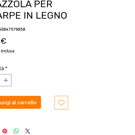
AZZOLA PER
ARPE IN LEGNO
50847579858
Prezzo
 €
 inclusa
tà
*
ungi al carrello