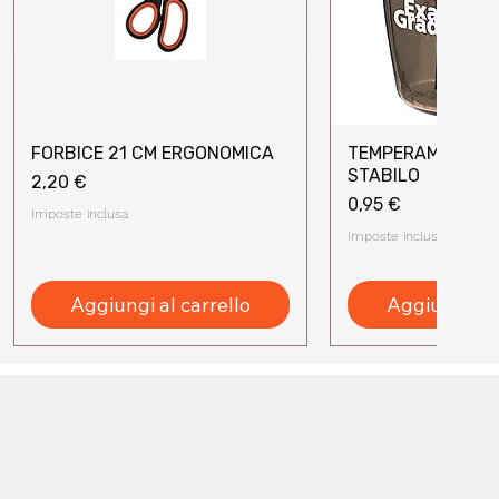
FORBICE 21 CM ERGONOMICA
TEMPERAMATITE 
Vista rapida
Vista rap
STABILO
Prezzo
2,20 €
Prezzo
0,95 €
Imposte inclusa
Imposte inclusa
Aggiungi al carrello
Aggiungi al 