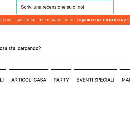
5
| Lun - Sab: 08:30 - 12:30, 14:30 -18:30 |
Spedizione GRATUITA
per
LI
ARTICOLI CASA
PARTY
EVENTI SPECIALI
MA