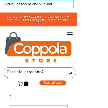
Cerchi aiuto?
0773 664155
| Lun - Sab: 08:30 - 12:30,
14:30 -18:30 |
Spedizione GRATUITA
per ordini sopra i
150€
Contattaci