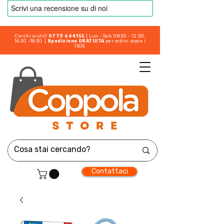
Cerchi aiuto?
0773 664155
| Lun - Sab: 08:30 - 12:30,
14:30 -18:30 |
Spedizione GRATUITA
per ordini sopra i
150€
Contattaci