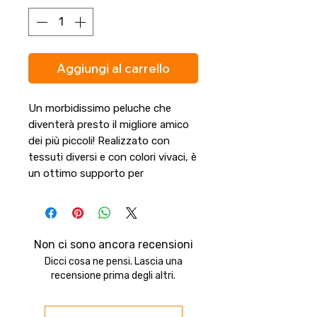
Aggiungi al carrello
Un morbidissimo peluche che
diventerà presto il migliore amico
dei più piccoli! Realizzato con
tessuti diversi e con colori vivaci, è
un ottimo supporto per
incoraggiare l'esplorazione
sensoriale. Ogni particolare è
studiato per rendere il peluche
coinvolgente e sicuro. Il peluche è
Non ci sono ancora recensioni
dotato di un pendente in gomma
Dicci cosa ne pensi. Lascia una
da mordicchiare per dare sollievo
recensione prima degli altri.
alle gengive durante la dentizione.
Il peluche è facilmente lavabile in