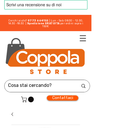
Cerchi aiuto?
0773 664155
| Lun - Sab: 08:30 - 12:30,
14:30 -18:30 |
Spedizione GRATUITA
per ordini sopra i
150€
Contattaci