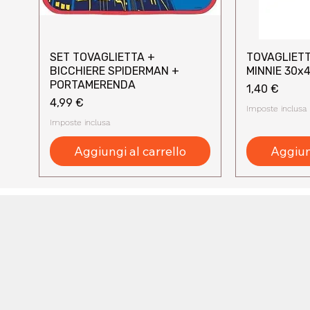
SET TOVAGLIETTA +
TOVAGLIETT
Vista rapida
Vi
BICCHIERE SPIDERMAN +
MINNIE 30x
PORTAMERENDA
Prezzo
1,40 €
Prezzo
4,99 €
Imposte inclusa
Imposte inclusa
Aggiungi al carrello
Aggiung