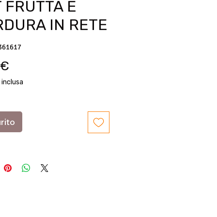
 FRUTTA E
RDURA IN RETE
361617
Prezzo
 €
 inclusa
rito