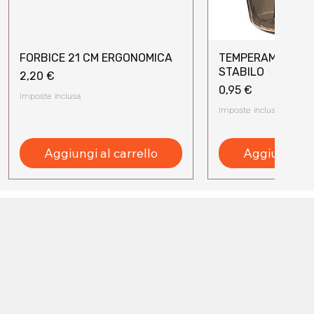
FORBICE 21 CM ERGONOMICA
TEMPERAMATITE 
Vista rapida
Vista rap
STABILO
Prezzo
2,20 €
Prezzo
0,95 €
Imposte inclusa
Imposte inclusa
Aggiungi al carrello
Aggiungi al 