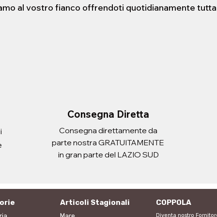
iamo al vostro fianco offrendoti quotidianamente tutta
STENSIBILE HELLO
ERA CON
FORBICE 21cm
PORTADOCUEMNTI SCUDO
sta rapida
sta rapida
Vista rapida
Vista rapida
 ATLANTIC ADULT
Prezzo
Prezzo
2,20 €
3,10 €
Imposte inclusa
Imposte inclusa
Aggiungi al carrello
Aggiungi al carrello
i al carrello
i al carrello
Consegna Diretta
Consegna direttamente da
i
parte nostra GRATUITAMENTE
e
in gran parte del LAZIO SUD
orie
Articoli Stagionali
COPPOLA
ria
Mare
Diventa nostro Fornitor