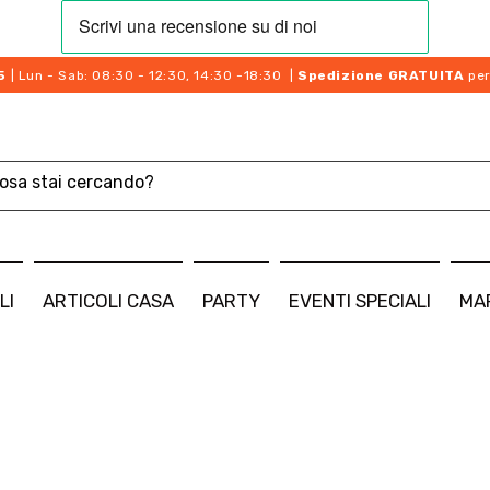
5
| Lun - Sab: 08:30 - 12:30, 14:30 -18:30 |
Spedizione GRATUITA
per
LI
ARTICOLI CASA
PARTY
EVENTI SPECIALI
MA