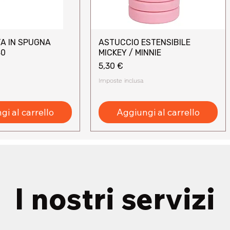
A IN SPUGNA
ASTUCCIO ESTENSIBILE
sta rapida
Vista rapida
40
MICKEY / MINNIE
Prezzo
5,30 €
Imposte inclusa
i al carrello
Aggiungi al carrello
I nostri servizi