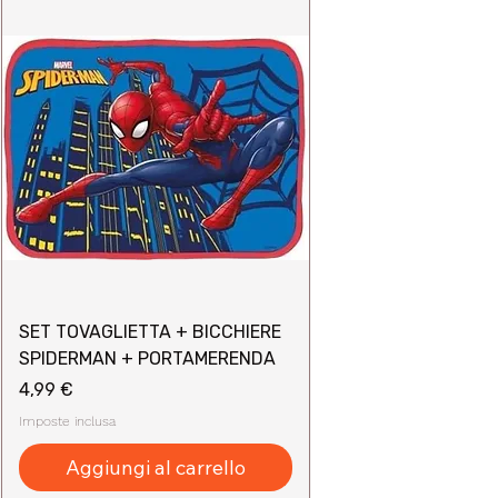
SET TOVAGLIETTA + BICCHIERE
SPIDERMAN + PORTAMERENDA
Prezzo
4,99 €
Imposte inclusa
Aggiungi al carrello