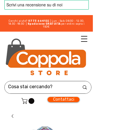
Cerchi aiuto?
0773 664155
| Lun - Sab: 08:30 - 12:30,
14:30 -18:30 |
Spedizione GRATUITA
per ordini sopra i
150€
Contattaci