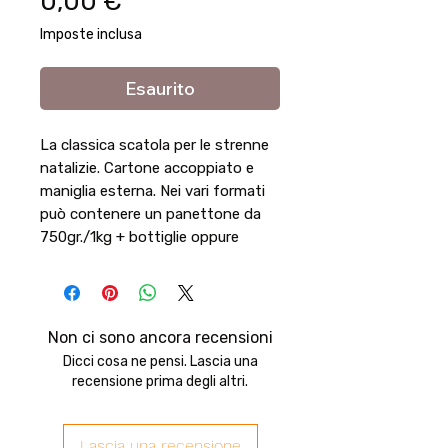
Prezzo
0,00 €
Imposte inclusa
Esaurito
La classica scatola per le strenne
natalizie. Cartone accoppiato e
maniglia esterna. Nei vari formati
può contenere un panettone da
750gr./1kg + bottiglie oppure
prodotti enogastronomici vari.
Peso raccomandato: da 3,5 a 7kg.
Non ci sono ancora recensioni
Dicci cosa ne pensi. Lascia una
recensione prima degli altri.
Lascia una recensione