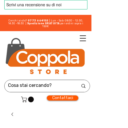
Cerchi aiuto?
0773 664155
| Lun - Sab: 08:30 - 12:30,
14:30 -18:30 |
Spedizione GRATUITA
per ordini sopra i
150€
Contattaci