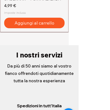
Prezzo
4,99 €
Imposte inclusa
Aggiungi al carrello
I nostri servizi
Da più di 50 anni siamo al vostro
fianco offrendoti quotidianamente
tutta la nostra esperienza
Spedizioni in tutt'Italia
TOVAGLIETTA IN SPUGNA MINNIE
ASTUCCIO ESTENSIBILE MICKEY
FORBICE 21 CM ERGONOMICA
TEMPERAMATITE EXAM GRADE
ASTUCCIO ESTENSIBILE MARVEL
ASTUCCIO ESTENSIBILE HELLO
FORBICE 21cm
FORBICE LAMA ACCIAIO 14cm
TEMPERAMATITE 2 FORI
TEMPERAMATITE 2 FORI
KIT MASCHERA CON BOCCAGLIO
PORTADOCUEMNTI SCUDO
PORTADOCUMENTI MULTICARD
MASCHERA CORSICA 14+
MASCHERA TIRRENO JUNIOR