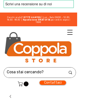
Cerchi aiuto?
0773 664155
| Lun - Sab: 08:30 - 12:30,
14:30 -18:30 |
Spedizione GRATUITA
per ordini sopra i
150€
Contattaci