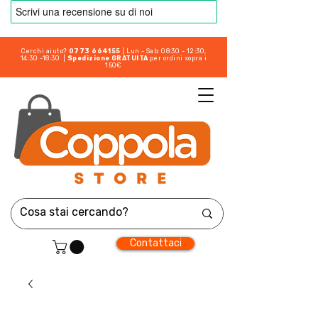
Cerchi aiuto?
0773 664155
| Lun - Sab: 08:30 - 12:30,
14:30 -18:30 |
Spedizione GRATUITA
per ordini sopra i
150€
Contattaci