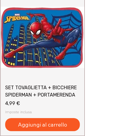
SET TOVAGLIETTA + BICCHIERE
SPIDERMAN + PORTAMERENDA
Prezzo
4,99 €
Imposte inclusa
Aggiungi al carrello