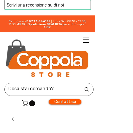
Cerchi aiuto?
0773 664155
| Lun - Sab: 08:30 - 12:30,
14:30 -18:30 |
Spedizione GRATUITA
per ordini sopra i
150€
Contattaci