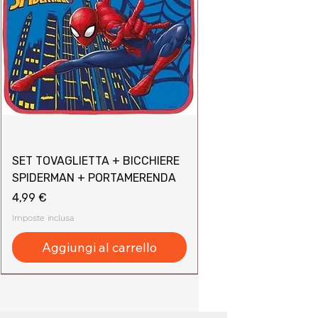
SET TOVAGLIETTA + BICCHIERE
SPIDERMAN + PORTAMERENDA
Prezzo
4,99 €
Imposte inclusa
Aggiungi al carrello