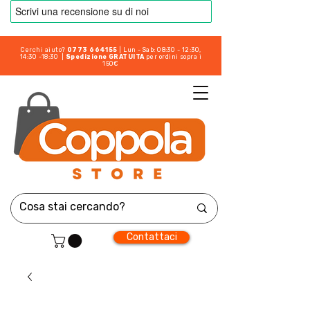
Cerchi aiuto?
0773 664155
| Lun - Sab: 08:30 - 12:30,
14:30 -18:30 |
Spedizione GRATUITA
per ordini sopra i
150€
Contattaci