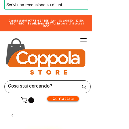
Cerchi aiuto?
0773 664155
| Lun - Sab: 08:30 - 12:30,
14:30 -18:30 |
Spedizione GRATUITA
per ordini sopra i
150€
Contattaci