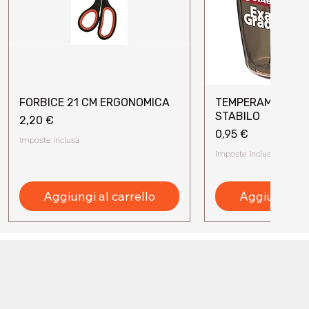
FORBICE 21 CM ERGONOMICA
TEMPERAMATITE 
Vista rapida
Vista rap
STABILO
Prezzo
2,20 €
Prezzo
0,95 €
Imposte inclusa
Imposte inclusa
Aggiungi al carrello
Aggiungi al 