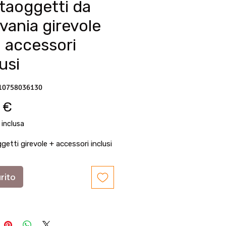
taoggetti da
ivania girevole
 accessori
usi
10758036130
Prezzo
 €
 inclusa
etti girevole + accessori inclusi
rito