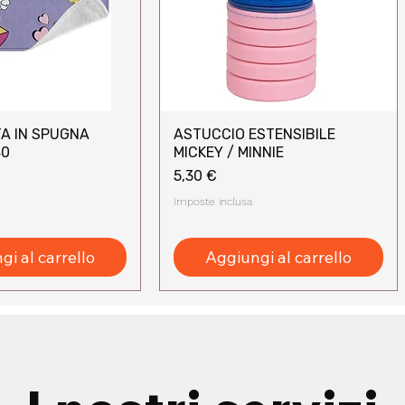
A IN SPUGNA
ASTUCCIO ESTENSIBILE
sta rapida
Vista rapida
40
MICKEY / MINNIE
Prezzo
5,30 €
Imposte inclusa
i al carrello
Aggiungi al carrello