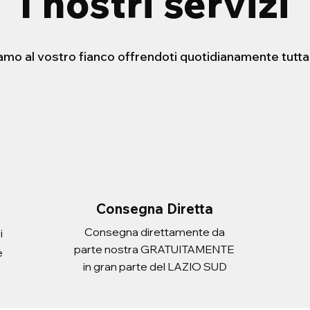
I nostri servizi
iamo al vostro fianco offrendoti quotidianamente tutta
STENSIBILE HELLO
ERA CON
FORBICE 21cm
PORTADOCUEMNTI SCUDO
sta rapida
sta rapida
Vista rapida
Vista rapida
 ATLANTIC ADULT
Prezzo
Prezzo
2,20 €
3,10 €
Imposte inclusa
Imposte inclusa
Aggiungi al carrello
Aggiungi al carrello
i al carrello
i al carrello
Consegna Diretta
Consegna direttamente da
i
parte nostra GRATUITAMENTE
e
in gran parte del LAZIO SUD