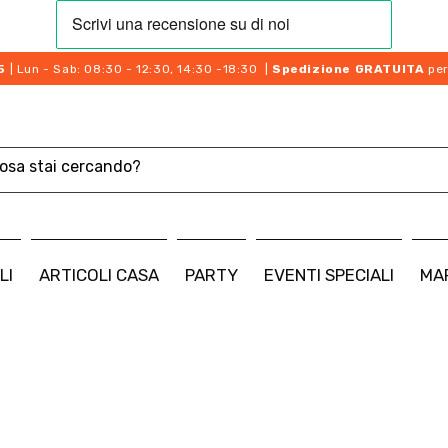
5
| Lun - Sab: 08:30 - 12:30, 14:30 -18:30 |
Spedizione GRATUITA
per
LI
ARTICOLI CASA
PARTY
EVENTI SPECIALI
MA