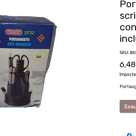
Por
scr
con
incl
SKU: 80
6,48
Imposte
Portaogg
Esau