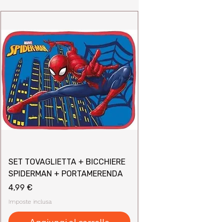
SET TOVAGLIETTA + BICCHIERE
SPIDERMAN + PORTAMERENDA
Prezzo
4,99 €
Imposte inclusa