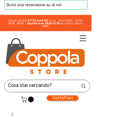
Cerchi aiuto?
0773 664155
| Lun - Sab: 08:30 - 12:30,
14:30 -18:30 |
Spedizione GRATUITA
per ordini sopra i
150€
Contattaci