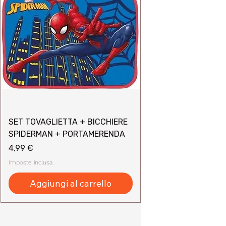
SET TOVAGLIETTA + BICCHIERE
SPIDERMAN + PORTAMERENDA
Prezzo
4,99 €
Imposte inclusa
Aggiungi al carrello