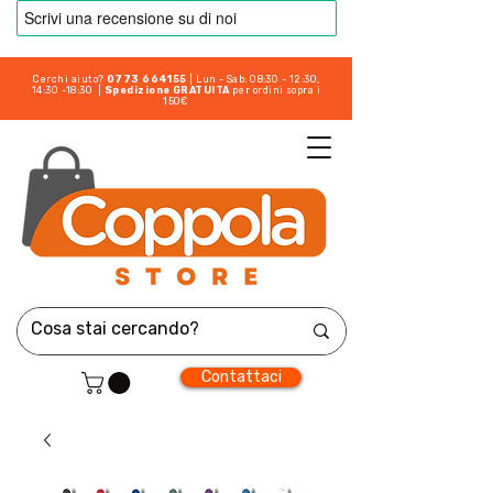
Cerchi aiuto?
0773 664155
| Lun - Sab: 08:30 - 12:30,
14:30 -18:30 |
Spedizione GRATUITA
per ordini sopra i
150€
Contattaci