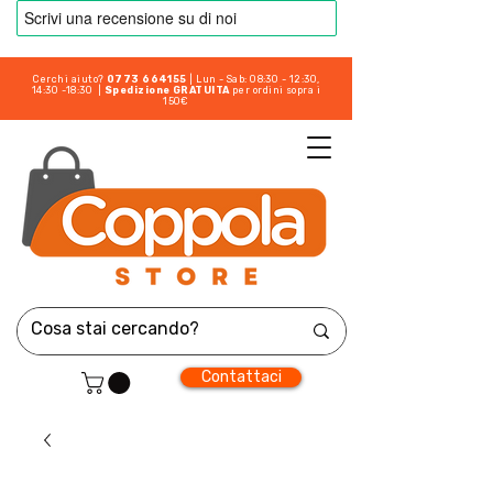
Cerchi aiuto?
0773 664155
| Lun - Sab: 08:30 - 12:30,
14:30 -18:30 |
Spedizione GRATUITA
per ordini sopra i
150€
Contattaci