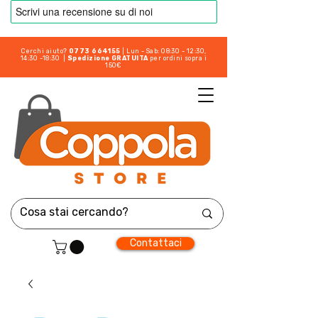
Cerchi aiuto?
0773 664155
| Lun - Sab: 08:30 - 12:30,
14:30 -18:30 |
Spedizione GRATUITA
per ordini sopra i
150€
Contattaci