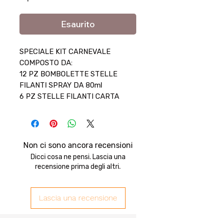
Esaurito
SPECIALE KIT CARNEVALE
COMPOSTO DA:
12 PZ BOMBOLETTE STELLE
FILANTI SPRAY DA 80ml
6 PZ STELLE FILANTI CARTA
8 PZ CORIANDOLI IN BUSTA DA
100g (8X100g)
Non ci sono ancora recensioni
PER QUESTO KIT LA SPEDIZIONE
Dicci cosa ne pensi. Lascia una
E' GRATUITA AGGIUNGENDO IL
recensione prima degli altri.
CODICE SCONTO:
SPEDIZIONEGRATIS
Lascia una recensione
PROMOZIONE VALIDA FINO ALLE