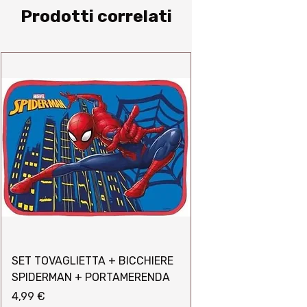
ORE 23.59 DI VENERDI 30
Prodotti correlati
GENNAIO 2026 O FINO AD
ESAURIMENTO SCORTE
SET TOVAGLIETTA + BICCHIERE
SPIDERMAN + PORTAMERENDA
Prezzo
4,99 €