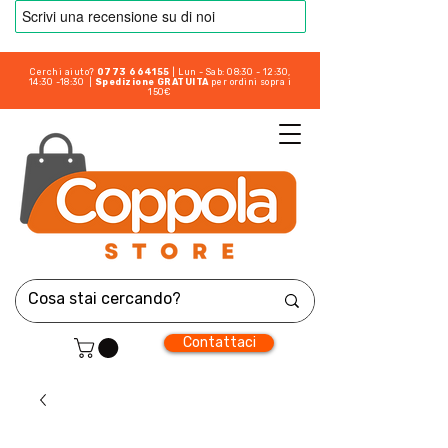
Cerchi aiuto?
0773 664155
| Lun - Sab: 08:30 - 12:30,
14:30 -18:30 |
Spedizione GRATUITA
per ordini sopra i
150€
Contattaci