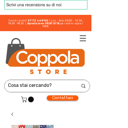
Cerchi aiuto?
0773 664155
| Lun - Sab: 08:30 - 12:30,
14:30 -18:30 |
Spedizione GRATUITA
per ordini sopra i
150€
Contattaci