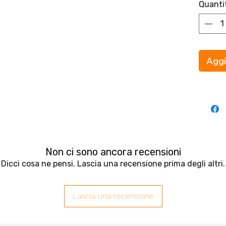
Quanti
colore,
fluores
colorata
colorar
lavorare
Aggi
fare bo
ancora p
tipo di 
creare i
garantis
penne f
le comp
student
Non ci sono ancora recensioni
88 ha u
Dicci cosa ne pensi. Lascia una recensione prima degli altri.
che gara
la sua p
stabilit
Lascia una recensione
ventila
da impu