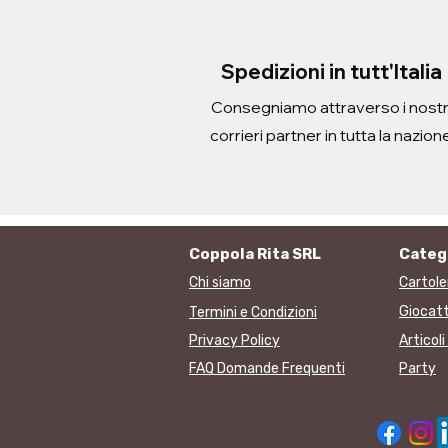
Imposte inclusa
Imposte inclusa
Imposte inclusa
Imposte inclusa
Aggiungi al carrello
Aggiungi al carrello
Aggiungi al carrello
Aggiung
Aggiung
Spedizioni in tutt'Italia
Consegniamo attraverso i nostr
corrieri partner in tutta la nazion
Coppola Rita SRL
Categ
Chi siamo
Cartole
Giocatt
Termini e Condizioni
Privacy Policy
Articol
FAQ Domande Frequenti
Party