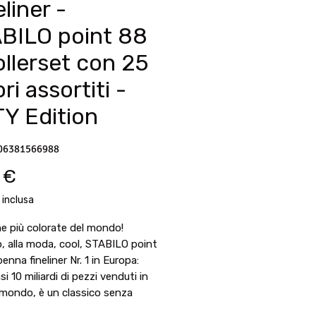
liner -
BILO point 88
ollerset con 25
ri assortiti -
Y Edition
06381566988
Prezzo
7 €
 inclusa
e più colorate del mondo!
o, alla moda, cool, STABILO point
penna fineliner Nr. 1 in Europa:
i 10 miliardi di pezzi venduti in
l mondo, è un classico senza
Le sue moltissime sfumature di