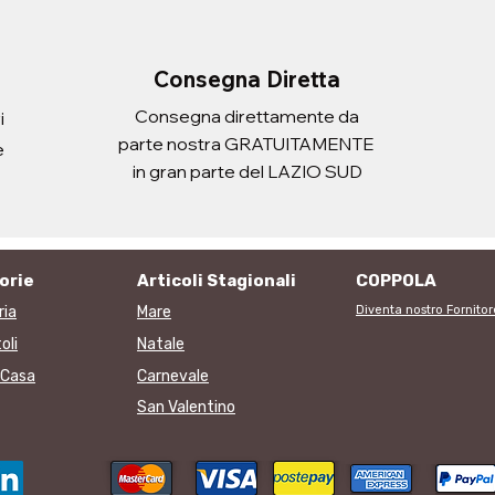
Aggiungi al carrello
Aggiungi al carrello
i al carrello
i al carrello
Consegna Diretta
Consegna direttamente da
i
parte nostra GRATUITAMENTE
e
in gran parte del LAZIO SUD
orie
Articoli Stagionali
COPPOLA
ria
Mare
Diventa nostro Fornitor
oli
Natale
i Casa
Carnevale
San Valentino