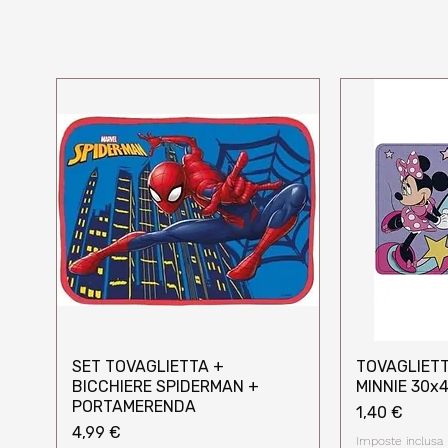
SET TOVAGLIETTA +
TOVAGLIETT
Vista rapida
Vi
BICCHIERE SPIDERMAN +
MINNIE 30x
PORTAMERENDA
Prezzo
1,40 €
Prezzo
4,99 €
Imposte inclusa