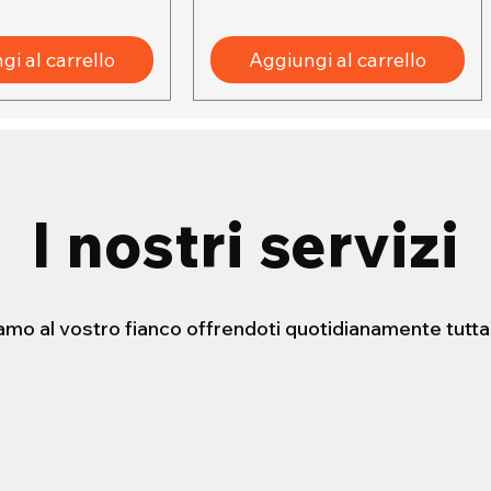
Con 
soff
i al carrello
Aggiungi al carrello
in mo
I nostri servizi
iamo al vostro fianco offrendoti quotidianamente tutta
STENSIBILE HELLO
ERA CON
FORBICE 21cm
PORTADOCUEMNTI SCUDO
sta rapida
sta rapida
Vista rapida
Vista rapida
 ATLANTIC ADULT
Prezzo
Prezzo
2,20 €
3,10 €
Imposte inclusa
Imposte inclusa