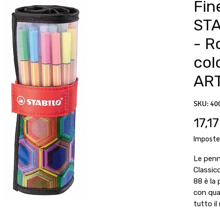
Fine
STA
- R
colo
ART
SKU: 40
17,1
Imposte
Le penn
Classic
88 è la 
con quas
tutto i
tempo! 