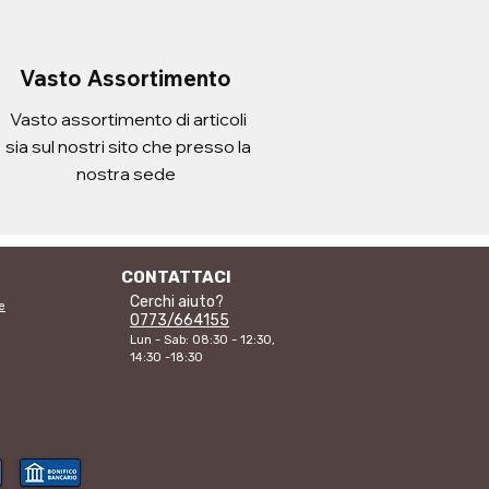
Imposte inclusa
Imposte inclusa
Aggiungi al carrello
Aggiungi al 
Aggiungi al carrello
Aggiungi al 
Vasto Assortimento
Vasto assortimento di articoli
sia sul nostri sito che presso la
nostra sede
CONTATTACI
Cerchi aiuto?
e
0773/664155
Lun - Sab: 08:30 - 12:30,
14:30 -18:30