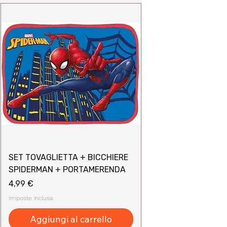
SET TOVAGLIETTA + BICCHIERE
SPIDERMAN + PORTAMERENDA
Prezzo
4,99 €
Imposte inclusa
Aggiungi al carrello