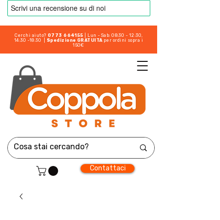
Cerchi aiuto?
0773 664155
| Lun - Sab: 08:30 - 12:30,
14:30 -18:30 |
Spedizione GRATUITA
per ordini sopra i
150€
Contattaci